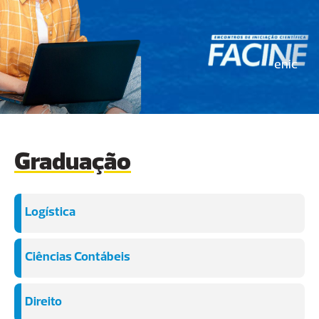
enic
Graduação
Logística
Ciências Contábeis
Direito