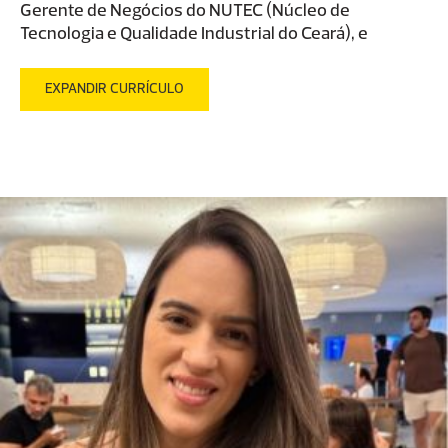
Gerente de Negócios do NUTEC (Núcleo de
Tecnologia e Qualidade Industrial do Ceará), e
professor universitário em graduação e pós-
graduações (Pós Adm, da FGV – Fundação Getúlio
EXPANDIR CURRÍCULO
Vargas, UNIFOR) com atuação nas áreas de:
comportamento do consumidor, marketing de moda,
redes sociais e boca boca (e-WOW) virtual, shopper
marketing, gestão de serviços e varejo em shopping
center. Profissional de marketing, com experiência
em PME. Realizou consultorias para indústrias e
varejo desenvolvendo projetos de pesquisa de
mercado, potencial de consumo de mercados (por
cidade, regionais e bairros), plano de marketing,
estratégias de comunicação, e otimização de layout
de loja.