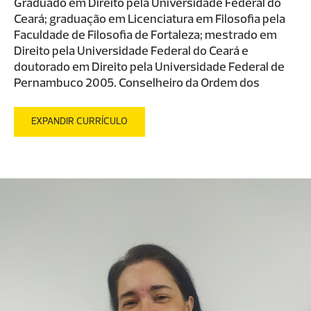
Graduado em Direito pela Universidade Federal do
Ceará; graduação em Licenciatura em Filosofia pela
Faculdade de Filosofia de Fortaleza; mestrado em
Direito pela Universidade Federal do Ceará e
doutorado em Direito pela Universidade Federal de
Pernambuco 2005. Conselheiro da Ordem dos
advogados do Brasil-Seccional do Ceará no ano de
de Primeiro Diretor Executivo Adjunto da Fundação
EXPANDIR CURRÍCULO
Escola Superior de Advocacia-FESAC, atualmente
Escola Superior de Advocacia-ESA. Tesoureiro da
Ordem dos Advogados do Brasil-Seccional do Estado
do Ceará-OAB-CE entre os anos de 1998 a 2003.
Vice-presidente da Ordem dos Advogados do Brasil
Ceará, no triênio 2010 a 2012. Coordenador Geral das
Comissões da OAB-CE, nos anos de 2010 a 2012.
Coordenador Adjunto do Curso de Direito da
Universidade de Fortaleza-UNIFOR entre 1998 a
2002. De 2002 a 2007 como Coordenador do Curso
de Direito da Unifor. De janeiro de 2010 a fevereiro de
2018 como Coordenador do Curso de Direito da