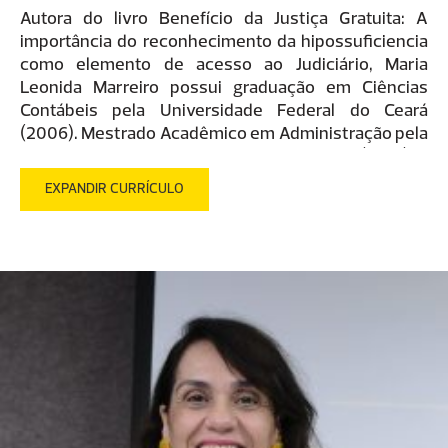
Autora do livro Benefício da Justiça Gratuita: A
importância do reconhecimento da hipossuficiencia
como elemento de acesso ao Judiciário, Maria
Leonida Marreiro possui graduação em Ciências
Contábeis pela Universidade Federal do Ceará
(2006). Mestrado Acadêmico em Administração pela
Universidade Estadual do Ceará – UECE (2015) e
Mestrado Profissional em Administração e
EXPANDIR CURRÍCULO
Controladoria pela Universidade Federal do Ceará –
UFC (2015). Atualmente é professora da FANOR
DeVry, FACULDADE KURIOS e Facine, instrutora de
gestão e controles financeiros – CÁRITAS
BRASILEIRA REGIONAL CEARÁ e consultora técnica
– CÁRITAS BRASILEIRA REGIONAL CEARÁ. Tem
experiência na área de Administração, com ênfase
em Ciências Contábeis.