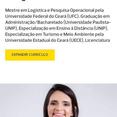
magistério superior e no exercício da advocacia e
pela OAB-CE.
Mestre em Logística e Pesquisa Operacional pela
Universidade Federal do Ceará (UFC). Graduação em
Administração/Bacharelado (Universidade Paulista-
UNIP), Especialização em Ensino à Distância (UNIP),
Especialização em Turismo e Meio Ambiente pela
Universidade Estadual do Ceará (UECE), Licenciatura
e Bacharelado em Geografia pela Universidade
Estadual do Ceará (UECE). Tem experiência no ensino
EXPANDIR CURRÍCULO
presencial e EAD, área de Administração (com
ênfase em Logística, Gestão Estratégica e
Empreendedorismo); Turismo, Meio Ambiente e
Geografia, atuando principalmente nos seguintes
temas: Logística, Planejamento Estratégico, Gestão
Logística, Gestão da Cadeia de Suprimentos /
Supply Chain, Logística Reversa; Administração da
Produção, Projeto Interdisciplinar, Fundamentos
Logísticos; Operações de Terminais e Portos,
Transporte de Cargas, Gestão Estratégica,