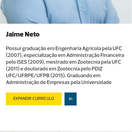
Jaime Neto
Possui graduação em Engenharia Agrícola pela UFC
(2007), especialização em Administração Financeira
pelo ISES (2009), mestrado em Zootecnia pela UFC
(2011) e doutorado em Zootecnia pelo PDIZ
UFC/UFRPE/UFPB (2015). Graduando em
Administração de Empresas pela Universidade
Estácio de Sá. Atua como professor de Graduação e
Pós-Graduação desde 2011. Tem experiência nas
EXPANDIR CURRÍCULO
in
áreas de Economia e Administração, atuando como
consultor na análise da viabilidade econômico-
financeira de projetos de investimento desde 2006,
avaliando projetos na EMBRAPA, FIEC e em parcerias
público-privadas, como o DRENURB, PRODETUR,