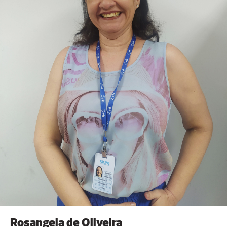
Faculdade Cearense-FAC. Professor de pós-
graduação na área de direito privado e constitucional
em diversos cursos superiores. Tem exercício
profissional na área de cível e empresarial.
Colaborador Honorário da Escola Superior de
Advocacia-ESA. Membro da Academia Cearense de
Letras Jurídicas. Presidente da Comissão Especial de
Estudo do Advogado Professor do Conselho Federal
da OAB 2011-2012. Presidente da Caixa de
Assistência dos Advogados do Ceará-CAACE para o
triênio 2013 a 2015. Homenageado pelo Instituto
Delmiro Gouveia como “Advogados mais admirados
do Ceará” nos anos de 2010/2011 e 2012/2013. Autor
de vários artigos científicos publicados em revistas
especializadas e dos livros. Em 2014 recebeu a
comenda Advogado Padrão, maior premiação
conferida pela Ordem dos Advogados do Brasil -
Ceará aos advogados cearenses. Da mesma forma,
recebeu várias comendas pelo exercício do
Rosangela de Oliveira