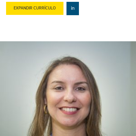
disciplinas de Psicologia Organizacional,
EXPANDIR CURRÍCULO
in
Recrutamento e Seleção nos cursos tecnológicos.
Professora Executiva da Fundação Getúlio Vargas na
disciplina Gestão de Pessoas, assim como, na
MRHTECH. Instrutora de cursos de aperfeiçoamento
nas áreas de RH, seleção e avaliação. Sólida vivência
nas áreas de captação, recolocação, análise de
carreira e avaliação de perfil comportamental.
Domínio de diversas ferramentas de avaliação de
perfil (inteligência, atenção concentrada,
personalidade e Dinâmica de grupo) em empresas
de pequeno, médio e grande porte. Possui Formação
Internacional em Coaching pelo Instituto Lambert,e
Formação de Consultora de perfil comportamental
DISC.