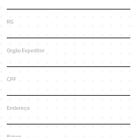
RG
Orgão Expeditor
CPF
Endereço