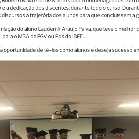
a, Roberto Maia e Jaime Martins foram homenageados com u
e a dedicação dos discentes, durante todo o curso. Durant
iscursos a trajetória dos alunos para que concluíssem a 
miação do aluno Laudemir Araujo Paiva, que teve o melho
 para o MBA da FGV ou Pós do IBFE.
e a oportunidade de tê-los como alunos e deseja sucesso em