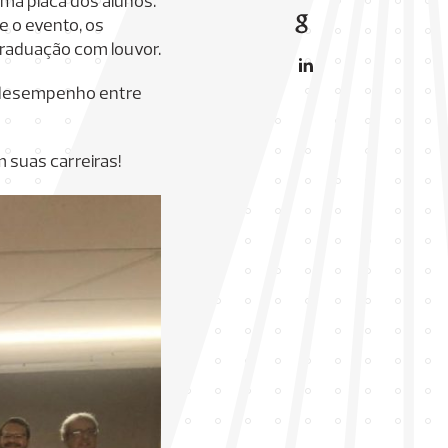
ma placa dos alunos.
e o evento, os
graduação com louvor.
r desempenho entre
 suas carreiras!