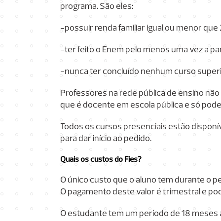
programa. São eles:
-possuir renda familiar igual ou menor que
-ter feito o Enem pelo menos uma vez a par
-nunca ter concluído nenhum curso superi
Professores na rede pública de ensino não 
que é docente em escola pública e só pode 
Todos os cursos presenciais estão disponí
para dar início ao pedido.
Quais os custos do Fies?
O único custo que o aluno tem durante o pe
O pagamento deste valor é trimestral e po
O estudante tem um período de 18 meses a