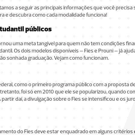
stamos a seguir as principais informações que você precisa
tura e descubra como cada modalidade funciona!
udantil públicos
ornou uma meta tangível para quem não tem condições fina
antil. Os dois modelos disponíveis – Fies e Prouni – já aj
 tão sonhada graduação. Vejam como funcionam.
ederal, como o primeiro programa público com a proposta de 
retanto, foi só em 2010 que ele se popularizou, quando co
artir daí, a divulgação sobre o Fies se intensificou e os ju
mento do Fies deve estar enquadrado em alguns critérios 