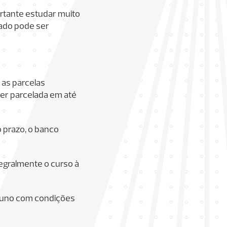
ortante estudar muito
vado pode ser
 as parcelas
ser parcelada em até
 prazo, o banco
egralmente o curso à
aluno com condições