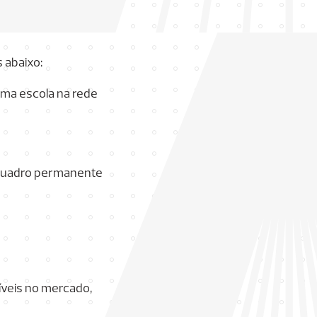
 abaixo:
uma escola na rede
o quadro permanente
íveis no mercado,