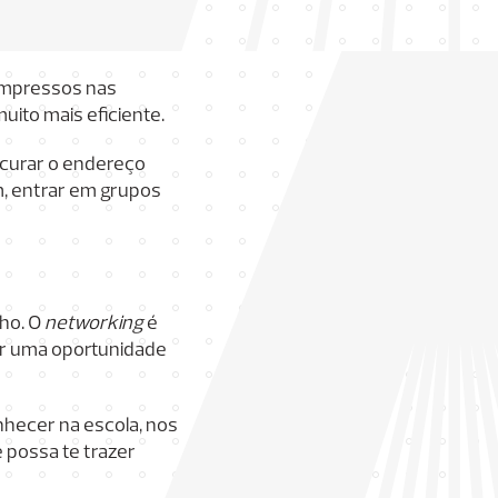
 impressos nas
uito mais eficiente.
ocurar o endereço
m, entrar em grupos
lho. O
networking
é
por uma oportunidade
nhecer na escola, nos
 possa te trazer