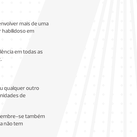
senvolver mais de uma
r habilidoso em
ência em todas as
.
ou qualquer outro
unidades de
. Lembre-se também
da não tem